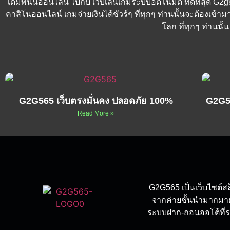
เดิมพนันออนไลน์ ไปกับ เว็บเล่นเกมระบบอัตโนมัติ ที่ดีที่สุด 
คาสิโนออนไลน์ เกมจ่ายเงินได้ชัวร์ๆ ที่ทุกๆ ท่านนั้นจะต้องเข้
โลก ที่ทุกๆ ท่านนั้
G2G565 เว็บตรงมั่นคง ปลอดภัย 100%
G2G56
Read More »
G2G565 เป็นเว็บไซต์
จากค่ายชั้นนำมากมาย 
ระบบฝาก-ถอนออโต้ที่ร